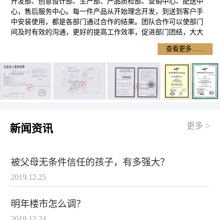
开发部、创意设计部、生产部、产品质检部、营销中心、配送中
心，售后服务中心。每一件产品从开始理念开发，到送到客户手
中安装使用，都是各部门通过合作的结果。团队合作可以使部门
间及时有效的沟通，更好的提高工作效率，促进部门团结，大大
提高产品的质量，降低了产品成本，使产品在卷闸门市场更具竞
查看更多……
争优势。
广州卷闸门销售网络
：我们
卷闸门
销售网络遍布广州各区，
黄埔
区卷闸门
，
天河区卷闸门
，
白云区卷闸门
，
荔湾区卷闸门厂
，越
秀区电动卷闸门，海珠区电动卷闸门厂，萝岗区水晶卷闸门，番
禺区水晶卷闸门厂，南沙区车库门，花都区卷闸门，增城市卷闸
门 从化市卷闸门厂。
广州卷闸门
清楚认识到好产品更需要好的售后服务。我们做的不
更多 >
新闻资讯
是一次性的销售，不是产品出手了，就把客户忘在九宵云外。玮
佳不只是销售产品，更是在买服务。从和客户确立合作关系开
始，公司就会建立客户档案，定期电话回访使用情况，定期上门
被父母无条件信任的孩子，有多强大？
查验使用效果，一年内三次上门检修、保养。公司还设有客户服
务反馈信箱，就是对我们的服务进行评分，提出意见和建设，所
2019.12.25
有的这些目的只有一个就是办最好的
广州卷闸
厂提供更优质的产
品，更优质的服务回馈客户与社会。
明年楼市怎么调？
广州卷闸门自创办以来，秉着“热情服务，诚实守信，客
2019.12.24