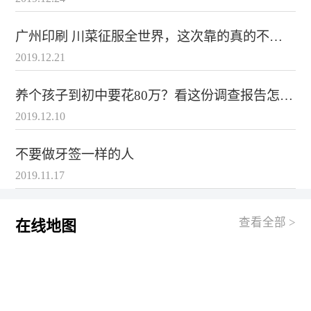
户至上，为卷闸门服务”的理念，承接各类大型
卷闸门
设
计，生产，安装工程，与您一起发展宏图大志，共创盛世
辉煌
广州印刷 川菜征服全世界，这次靠的真的不是
辣！
2019.12.21
养个孩子到初中要花80万？看这份调查报告怎么
说
2019.12.10
不要做牙签一样的人
2019.11.17
查看全部 >
在线地图